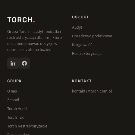
USŁUGI
TORCH
.
Audyt
Grupa Torch — audyt, podatki i
Doradztwo podatkowe
restrukturyzacja dla firm, które
chcą podejmować decyzje w
Księgowość
oparciu o rzetelne liczby.
Restrukturyzacja
GRUPA
KONTAKT
O nas
kontakt@torch.com.pl
Zespół
Torch Audit
Torch Tax
Torch Restrukturyzacje
Baza wiedzy