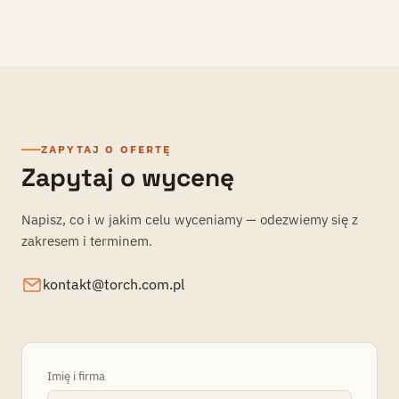
To twardy, możliwy do obrony argument — przy sprzedaży,
sporze, podziale majątku czy pozyskaniu inwestora.
Niezależność i zgodność ze standardami sprawiają, że
druga strona trudniej ją podważy.
ZAPYTAJ O OFERTĘ
Zapytaj o wycenę
Napisz, co i w jakim celu wyceniamy — odezwiemy się z
zakresem i terminem.
kontakt@torch.com.pl
Imię i firma