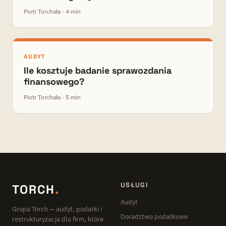
Piotr Torchała · 4 min
AUDYT
Ile kosztuje badanie sprawozdania
finansowego?
Piotr Torchała · 5 min
USŁUGI
TORCH
.
Audyt
Grupa Torch — audyt, podatki i
Doradztwo podatkowe
restrukturyzacja dla firm, które