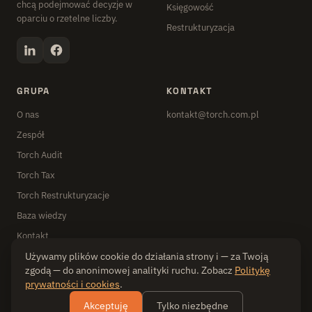
chcą podejmować decyzje w
Księgowość
oparciu o rzetelne liczby.
Restrukturyzacja
GRUPA
KONTAKT
O nas
kontakt@torch.com.pl
Zespół
Torch Audit
Torch Tax
Torch Restrukturyzacje
Baza wiedzy
Kontakt
Używamy plików cookie do działania strony i — za Twoją
zgodą — do anonimowej analityki ruchu. Zobacz
Politykę
prywatności i cookies
.
© 2026 Grupa Torch ·
Polityka prywatności
Akceptuję
Tylko niezbędne
Torch Audit sp. z o.o. · Torch Tax sp. z o.o. · Torch Restrukturyzacje sp. z