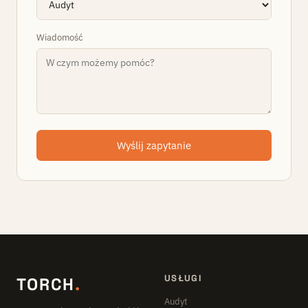
Wiadomość
Wyślij zapytanie
USŁUGI
TORCH
.
Audyt