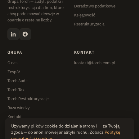
Grupa Torch — audyt, podatki i
Doradztwo podatkowe
restrukturyzacja dla firm, które
chcą podejmować decyzje w
Księgowość
oparciu o rzetelne liczby.
Restrukturyzacja
GRUPA
KONTAKT
O nas
kontakt@torch.com.pl
Zespół
Torch Audit
Torch Tax
Torch Restrukturyzacje
Baza wiedzy
Kontakt
Używamy plików cookie do działania strony i — za Twoją
zgodą — do anonimowej analityki ruchu. Zobacz
Politykę
prywatności i cookies
.