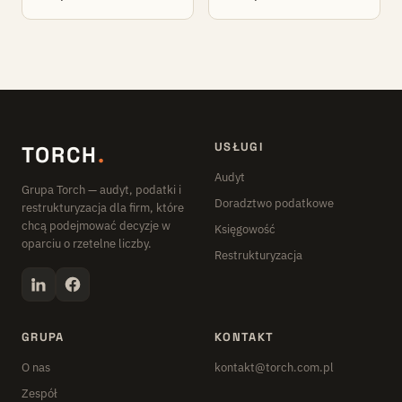
USŁUGI
TORCH
.
Audyt
Grupa Torch — audyt, podatki i
Doradztwo podatkowe
restrukturyzacja dla firm, które
chcą podejmować decyzje w
Księgowość
oparciu o rzetelne liczby.
Restrukturyzacja
GRUPA
KONTAKT
O nas
kontakt@torch.com.pl
Zespół