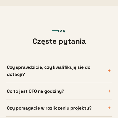
FAQ
Częste pytania
Czy sprawdzicie, czy kwalifikuję się do
+
dotacji?
Tak — analizujemy Twoje plany inwestycyjne i dobieramy
+
Co to jest CFO na godziny?
dostępne programy UE i krajowe. Już na starcie mówimy
szczerze, czy projekt ma realne szanse — bez tworzenia
To doświadczony dyrektor finansowy do konkretnych
złudzeń.
+
Czy pomagacie w rozliczeniu projektu?
zadań — budżetowania, controllingu, analizy rentowności
i przygotowania do rozmów z bankiem czy inwestorem —