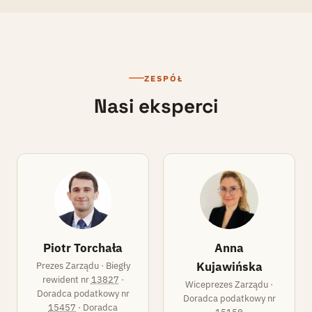
ZESPÓŁ
Nasi eksperci
PT
AK
Piotr Torchała
Anna
Kujawińska
Prezes Zarządu · Biegły
rewident nr
13827
·
Wiceprezes Zarządu ·
Doradca podatkowy nr
Doradca podatkowy nr
15457
· Doradca