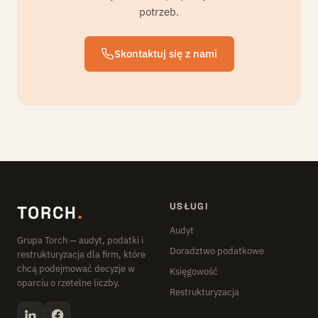
potrzeb.
Skontaktuj się z nami
USŁUGI
TORCH
.
Audyt
Grupa Torch — audyt, podatki i
Doradztwo podatkowe
restrukturyzacja dla firm, które
chcą podejmować decyzje w
Księgowość
oparciu o rzetelne liczby.
Restrukturyzacja