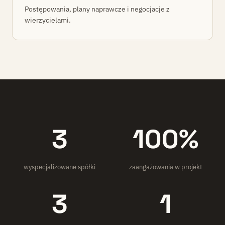
Postępowania, plany naprawcze i negocjacje z
wierzycielami.
3
100%
wyspecjalizowane spółki
zaangażowania w projekt
3
1