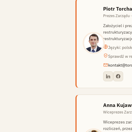
Piotr Torcha
Prezes Zarządu ·
Założyciel i pr
restrukturyzacy
restrukturyzacj
PT
Języki: polsk
Sprawdź w re
kontakt@tor
Anna Kujaw
Wiceprezes Zarz
Wiceprezes zar
rozliczeń, przez