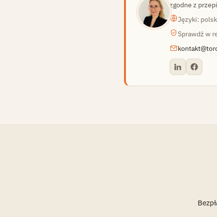
zgodne z przepis
AK
Języki: polsk
Sprawdź w re
kontakt@tor
Bezpł