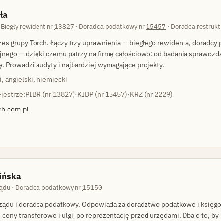
ła
 Biegły rewident nr
13827
· Doradca podatkowy nr
15457
· Doradca restrukt
ezes grupy Torch. Łączy trzy uprawnienia — biegłego rewidenta, doradcy
jnego — dzięki czemu patrzy na firmę całościowo: od badania sprawozda
ę. Prowadzi audyty i najbardziej wymagające projekty.
i, angielski, niemiecki
jestrze:
PIBR (nr 13827)
·
KIDP (nr 15457)
·
KRZ (nr 2229)
ch.com.pl
ińska
ądu · Doradca podatkowy nr
15150
ządu i doradca podatkowy. Odpowiada za doradztwo podatkowe i księg
 ceny transferowe i ulgi, po reprezentację przed urzędami. Dba o to, by l