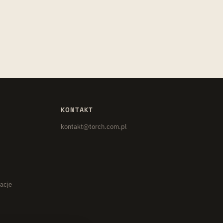
KONTAKT
kontakt@torch.com.pl
zacje