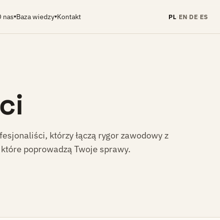
O nas
Baza wiedzy
Kontakt
PL
·
EN
·
DE
·
ES
▾
▾
ci
fesjonaliści, którzy łączą rygor zawodowy z
 które poprowadzą Twoje sprawy.