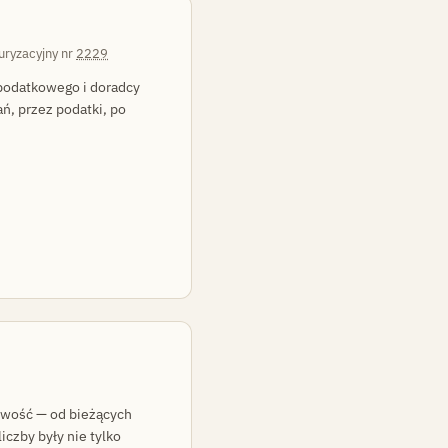
uryzacyjny nr
2229
 podatkowego i doradcy
ń, przez podatki, po
owość — od bieżących
iczby były nie tylko