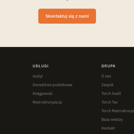
Skontaktuj się z nami
USŁUGI
GRUPA
Audyt
O nas
Doradztwo podatkowe
Zespół
Księgowość
Torch Audit
Restrukturyzacja
Torch Tax
Torch Restruktury
Baza wiedzy
Kontakt