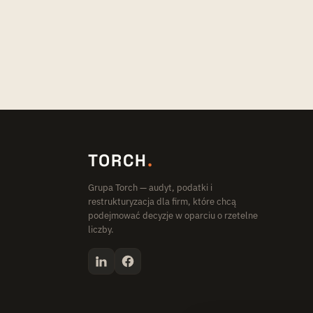
TORCH
.
Grupa Torch — audyt, podatki i
restrukturyzacja dla firm, które chcą
podejmować decyzje w oparciu o rzetelne
liczby.