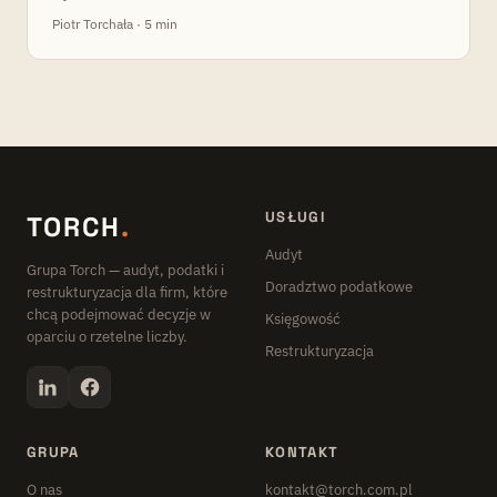
Piotr Torchała · 5 min
USŁUGI
TORCH
.
Audyt
Grupa Torch — audyt, podatki i
Doradztwo podatkowe
restrukturyzacja dla firm, które
chcą podejmować decyzje w
Księgowość
oparciu o rzetelne liczby.
Restrukturyzacja
GRUPA
KONTAKT
O nas
kontakt@torch.com.pl