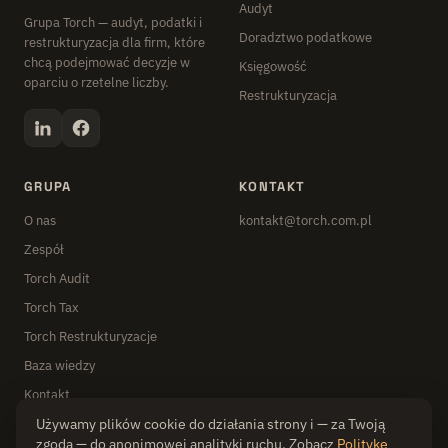
Audyt
Grupa Torch — audyt, podatki i
Doradztwo podatkowe
restrukturyzacja dla firm, które
chcą podejmować decyzje w
Księgowość
oparciu o rzetelne liczby.
Restrukturyzacja
GRUPA
KONTAKT
O nas
kontakt@torch.com.pl
Zespół
Torch Audit
Torch Tax
Torch Restrukturyzacje
Baza wiedzy
Kontakt
Używamy plików cookie do działania strony i — za Twoją
zgodą — do anonimowej analityki ruchu. Zobacz
Politykę