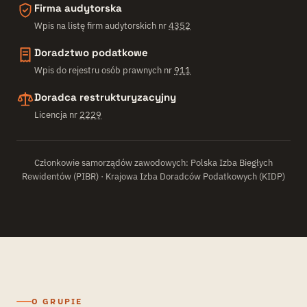
Firma audytorska
Wpis na listę firm audytorskich nr
4352
Doradztwo podatkowe
Wpis do rejestru osób prawnych nr
911
Doradca restrukturyzacyjny
Licencja nr
2229
Członkowie samorządów zawodowych: Polska Izba Biegłych
Rewidentów (PIBR) · Krajowa Izba Doradców Podatkowych (KIDP)
O GRUPIE