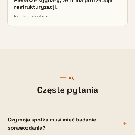
Pierwsze sygnały, że firma potrzebuje
restrukturyzacji.
Piotr Torchała · 4 min
FAQ
Częste pytania
Czy moja spółka musi mieć badanie
+
sprawozdania?