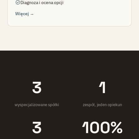
Diagnoza i ocena opcji
Więcej →
3
1
wyspecjalizowane spółki
zespół, jeden opiekun
3
100%