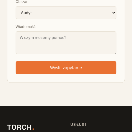
Obszar
Wiadomość
Wyślij zapytanie
USŁUGI
TORCH
.