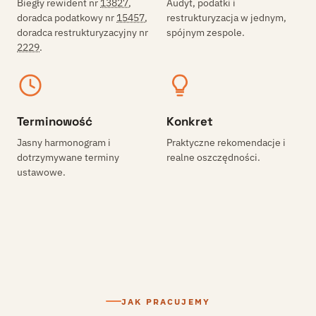
Biegły rewident nr
13827
,
Audyt, podatki i
doradca podatkowy nr
15457
,
restrukturyzacja w jednym,
doradca restrukturyzacyjny nr
spójnym zespole.
2229
.
Terminowość
Konkret
Jasny harmonogram i
Praktyczne rekomendacje i
dotrzymywane terminy
realne oszczędności.
ustawowe.
JAK PRACUJEMY